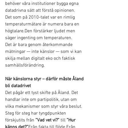
behöver våra institutioner bygga egna 
datadrivna sätt att förstå opinionen.
Det som på 2010-talet var en rimlig 
temperaturmätare är numera bara en 
högtalare.Den förstärker ljudet men 
säger ingenting om temperaturen.
Det är bara genom återkommande 
mätningar — inte känslor — som vi kan 
skilja mellan digitalt eko och faktisk 
samhällsförändring.
När känslorna styr – därför måste Åland 
bli datadrivet
Det pågår ett tyst skifte på Åland. Det 
handlar inte om partipolitik, utan om 
vilka mekanismer som styr våra beslut. 
Steg för steg har tyngdpunkten 
förskjutits från 
”Vad vet vi?”
 till 
”Hur 
känns det?”
Från fakta till flöde.Från 