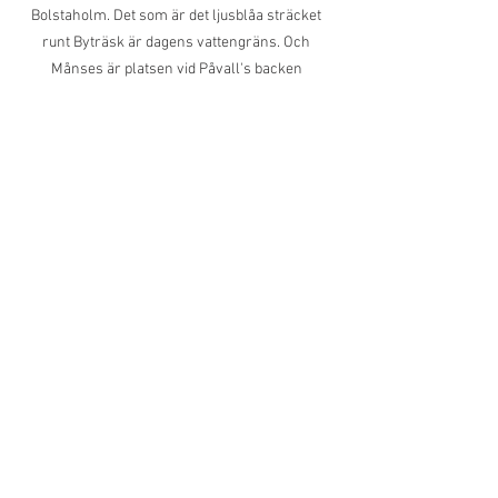
Bolstaholm. Det som är det ljusblåa sträcket 
runt Byträsk är dagens vattengräns. Och 
Månses är platsen vid Påvall's backen 
Från idé till produktion
Den nya versionen av Geta-smycket 
produceras i mässing med en antik 
finish och röd emalj, och utvecklas nu 
som en komplett serie med tre 
produkter .
Det här är alltså inte bara en 
reproduktion.
Det är en vidareutveckling – där historia, 
design och modern produktion möts.
Nu har de gjutit de första exemplaren i 
fabriken och det ser riktigt bra ut. 