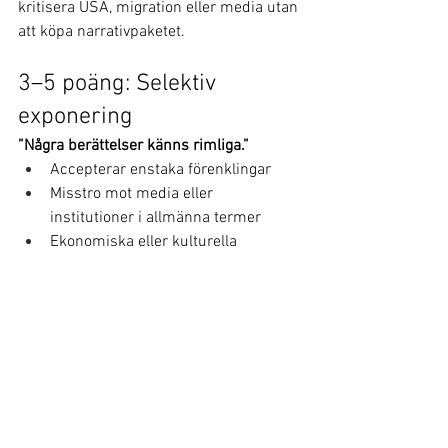
kritisera USA, migration eller media utan 
att köpa narrativpaketet.
3–5 poäng: Selektiv 
exponering
”Några berättelser känns rimliga.”
Accepterar enstaka förenklingar
Misstro mot media eller 
institutioner i allmänna termer
Ekonomiska eller kulturella 
frustrationer färgar tolkningen
 Vanligt i polariserade miljöer.Narrativet 
har börjat 
kännas
 sant, men är inte 
identitet.
6–8 poäng: Narrativsympati
”Det ligger nog något i det här.”
Flera påståenden accepteras utan 