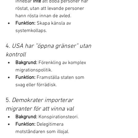
innebär 
inte
 att döda personer har 
röstat, utan att levande personer 
hann rösta innan de avled.
Funktion:
 Skapa känsla av 
systemkollaps.
4. 
USA har ”öppna gränser” utan 
kontroll
Bakgrund:
 Förenkling av komplex 
migrationspolitik.
Funktion:
 Framställa staten som 
svag eller förrädisk.
5. 
Demokrater importerar 
migranter för att vinna val
Bakgrund:
 Konspirationsteori.
Funktion:
 Delegitimera 
motståndaren som illojal.