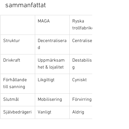
sammanfattat
MAGA
Ryska 
trollfabriker
Struktur
Decentralisera
Centraliserad
d
Drivkraft
Uppmärksam
Destabiliserin
het & lojalitet
g
Förhållande 
Likgiltigt
Cyniskt
till sanning
Slutmål
Mobilisering
Förvirring
Självbedrägeri
Vanligt
Aldrig