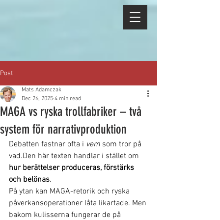
Post
Mats Adamczak
Dec 26, 2025
4 min read
MAGA vs ryska trollfabriker – två
system för narrativproduktion
Debatten fastnar ofta i 
vem
 som tror på 
vad.Den här texten handlar i stället om 
hur berättelser produceras, förstärks 
och belönas
.
På ytan kan MAGA-retorik och ryska 
påverkansoperationer låta likartade. Men 
bakom kulisserna fungerar de på 