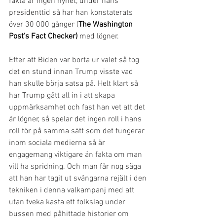
fakta är ingen nyhet, under hans 
presidenttid så har han konstaterats 
över 30 000 gånger (
The Washington 
Post's Fact Checker)
 med lögner.
Efter att Biden var borta ur valet så tog 
det en stund innan Trump visste vad 
han skulle börja satsa på. Helt klart så 
har Trump gått all in i att skapa 
uppmärksamhet och fast han vet att det 
är lögner, så spelar det ingen roll i hans 
roll för på samma sätt som det fungerar 
inom sociala medierna så är 
engagemang viktigare än fakta om man 
vill ha spridning. Och man får nog säga 
att han har tagit ut svängarna rejält i den 
tekniken i denna valkampanj med att 
utan tveka kasta ett folkslag under 
bussen med påhittade historier om 