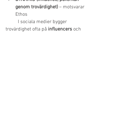
genom trovärdighet)
 – motsvarar 
Ethos
	I sociala medier bygger 
trovärdighet ofta på 
influencers
 och 
verifierade profiler
. En 	persons 
trovärdighet grundas på deras följare, 
engagemang, expertis inom ett område, 
och 	hur de uppfattas som autentiska 
och pålitliga. För att övertyga i sociala 
medier måste en profil ha en stark och 
välgrundad 
personlig 
varumärkesidentitet
. Verifierade konton 	
	och ambassadörskap (t.ex. via 
samarbeten med erkända varumärken) 
bygger förtroende.
PATHOS (Engagement, 
känslomässig anslutning)
 – 