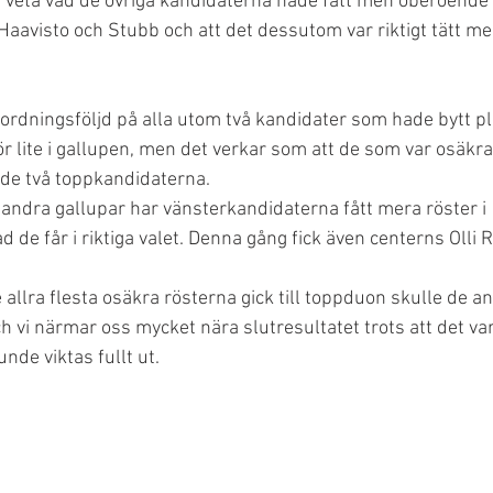
e veta vad de övriga kandidaterna hade fått men oberoende 
Haavisto och Stubb och att det dessutom var riktigt tätt m
 ordningsföljd på alla utom två kandidater som hade bytt pl
ör lite i gallupen, men det verkar som att de som var osäkra
 de två toppkandidaterna. 
 andra gallupar har vänsterkandidaterna fått mera röster i 
de får i riktiga valet. Denna gång fick även centerns Olli 
e allra flesta osäkra rösterna gick till toppduon skulle de a
h vi närmar oss mycket nära slutresultatet trots att det var
nde viktas fullt ut. 