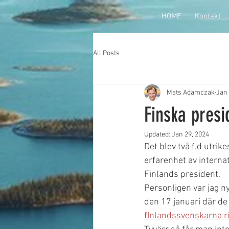
HOME
Kontakt
All Posts
Mats Adamczak
Jan 
Finska presi
Updated:
Jan 29, 2024
Det blev två f.d utrik
erfarenhet av interna
Finlands president. 
Personligen var jag n
den 17 januari där de
fInlandssvenskarna rö