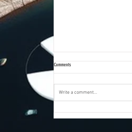
Comments
Write a comment...
Del 5 – Är 150 gram per år en realistisk
uppskattning – eller önsketänkande?