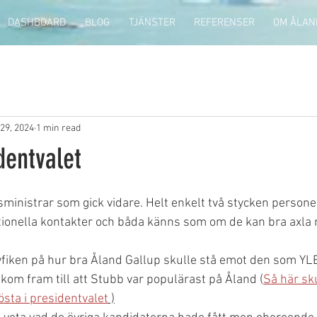
DASHBOARD
BLOG
TJÄNSTER
REFERENSER
OM ÅLAN
29, 2024
1 min read
dentvalet
esministrar som gick vidare. Helt enkelt två stycken person
tionella kontakter och båda känns som om de kan bra axla 
yfiken på hur bra Åland Gallup skulle stå emot den som YL
 kom fram till att Stubb var populärast på Åland (
Så här sku
sta i presidentvalet
 )