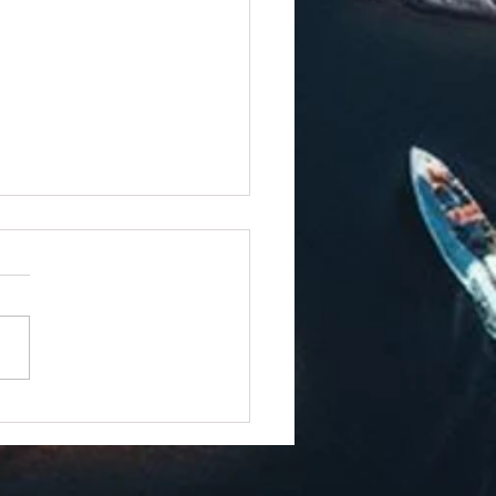
 Åland låg under molnets väg –
gnet avgjorde var nedfallet
de