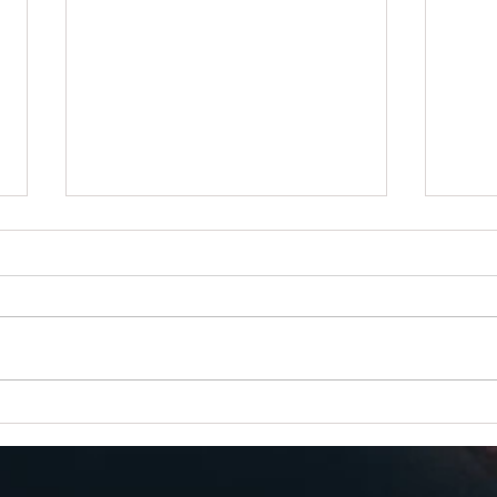
Del 3: Halveringstid betyder inte att
Del 2:
ämnet försvinner efter trettio år
men re
hamna