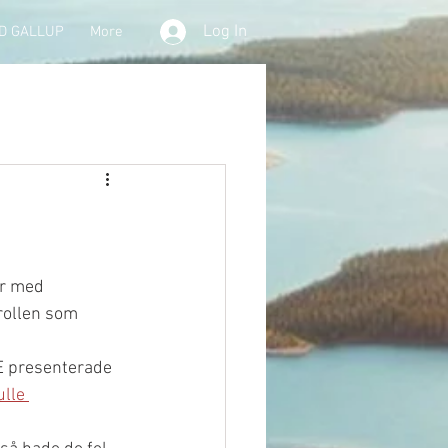
Log In
D GALLUP
More
er med 
rollen som 
E presenterade 
lle 