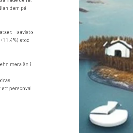
så hade de fel 
ellan dem på 
atser. Haavisto 
 (11,4%) stod 
Rehn mera än i 
ndras 
 ett personval 