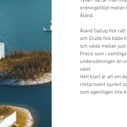
Tyvärr så får man int
ordningsföljd mellan 
Åland. 
Åland Gallup fick rätt
och Stubb fick både f
och valde mellan just
Precis som i samtliga
undersökningen än vad 
valet. 
Helt klart är att om d
röstprocent sjunkit oc
som egentligen inte ku